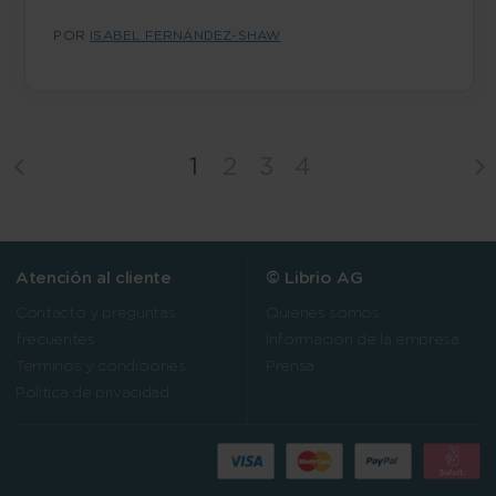
POR
ISABEL FERNÁNDEZ-SHAW
1
2
3
4
Atención al cliente
© Librio AG
Contacto y preguntas
Quiénes somos
frecuentes
Información de la empresa
Términos y condiciones
Prensa
Política de privacidad