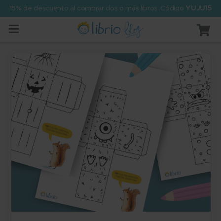
15% de descuento al comprar dos o más libros. Código
YUJU15