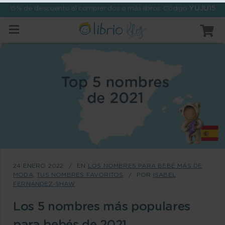
15% de descuento al comprar dos o más libros. Código
YUJU15
24 ENERO 2022
EN
LOS NOMBRES PARA BEBÉ MÁS DE
MODA
,
TUS NOMBRES FAVORITOS
POR
ISABEL
FERNÁNDEZ-SHAW
Los 5 nombres más populares
para bebés de 2021