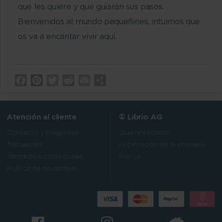
que les quiere y que guiarán sus pasos.
Bienvenidos al mundo pequeñines, intuimos que
os va a encantar vivir aquí.
Facebook
Pinterest
Twitter
Reddit
Email
Compartir
Atención al cliente
© Librio AG
Contacto y preguntas
Quiénes somos
frecuentes
Información de la empresa
Términos y condiciones
Prensa
Política de privacidad