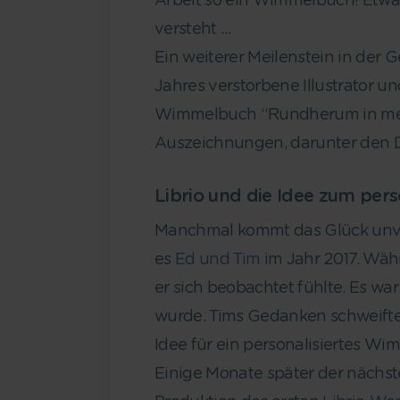
Arbeit so ein Wimmelbuch! Etwas,
versteht …
Ein weiterer Meilenstein in der
Jahres verstorbene Illustrator u
Wimmelbuch “Rundherum in meine
Auszeichnungen, darunter den 
Librio und die Idee zum per
Manchmal kommt das Glück unverh
es
Ed und Tim
im Jahr 2017. Wäh
er sich beobachtet fühlte. Es wa
wurde. Tims Gedanken schweiften
Idee für ein personalisiertes W
Einige Monate später der nächste