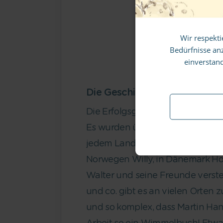
Mel
Wir respekti
Bedürfnisse an
einverstan
Die Geschichte der Wimmel
Die Erfolgsgeschichte der Wo-is
Es wurden über 50 Millionen Wo-i
jedem Land Walter. Im britischen 
Norwegen Willy, in Dänemark Holg
Walter und seine Freunde verstec
und co. gibt es an vielen Orten 
und so komplex, dass Martin Han