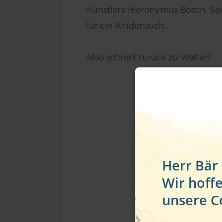
Künstlers Hieronymus Bosch. Sei
für ein Kinderbuch…
Also schnell zurück zu Walter!
Herr Bär
Wir hoff
unsere C
10