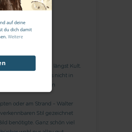
asse
und auf deine
t du dich damit
men.
Weitere
en
artin Handford sind längst Kult.
alter heisst übrigens nicht in
 Frankreich Charlie, in
ypten oder am Strand – Walter
unverkennbaren Stil gezeichnet
ld benötigte. Ganz schön viel