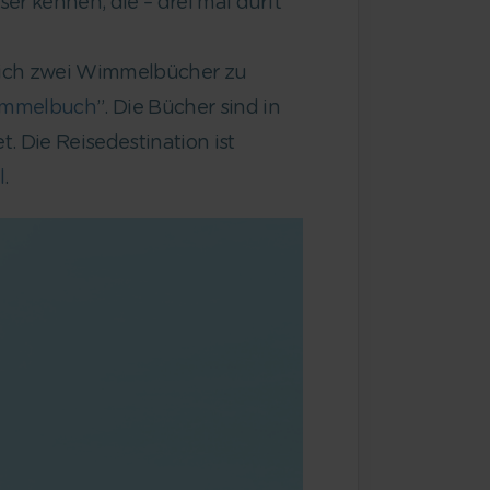
ser kennen, die – drei mal dürft
gleich zwei Wimmelbücher zu
immelbuch
”. Die Bücher sind in
. Die Reisedestination ist
l
.