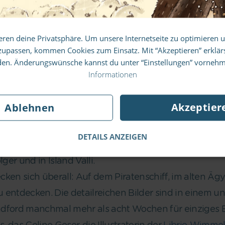
de dich für unseren Newsletter an und verp
eren deine Privatsphäre. Um unsere Internetseite zu optimieren 
keinen Deal mehr.
zupassen, kommen Cookies zum Einsatz. Mit “Akzeptieren” erklärs
den. Änderungswünsche kannst du unter “Einstellungen” vorneh
Informationen
bücher
Akzeptier
Ablehnen
Jetzt anmelden
t-Walter-Bücher begann im Jahr 1987. Die Bücher von M
st-Walter-Bücher in mehr als 22 Sprachen verkauft. W
DETAILS ANZEIGEN
Original heisst Walter Wally, in Nordamerika Waldo, in
er und in Island Valli.
ken sich überall: Auf dem Piratenschiff, im alten Äg
zu entdecken. Die detailreichen Bilder sind in einem 
dford manchmal mehr als acht Wochen für einziges Bi