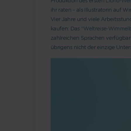
Produktion des ersten
Librio-We
ihr raten – als Illustratorin auf W
Vier Jahre und viele Arbeitsstun
kaufen: Das “
Weltreise-Wimmel
zahlreichen Sprachen verfügba
übrigens nicht der einzige Unte