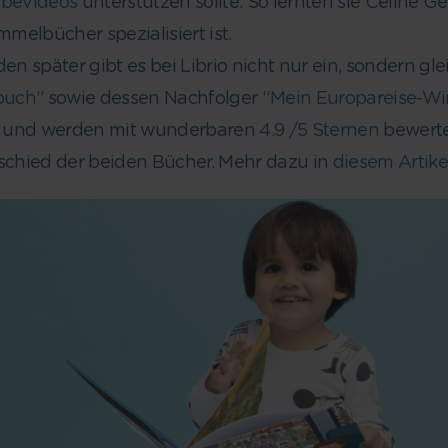
rbevideos
unterstützen sollte. So lernten sie Celine Ge
immelbücher spezialisiert ist.
den später gibt es bei Librio nicht nur ein, sondern 
buch
” sowie dessen Nachfolger “
Mein Europareise-W
r und werden mit wunderbaren
4.9 /5 Sternen
bewertet
rschied der beiden Bücher. Mehr dazu in
diesem Artike