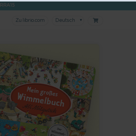
RRA15
Zu librio.com
Deutsch