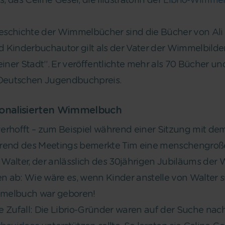
 das Celine Geser, die Illustratorin der
Librio-Wimme
 Geschichte der Wimmelbücher sind die Bücher von Ali
nd Kinderbuchautor gilt als der Vater der Wimmelbilder
r Stadt”. Er veröffentlichte mehr als 70 Bücher u
Deutschen Jugendbuchpreis.
sonalisierten Wimmelbuch
offt – zum Beispiel während einer Sitzung mit dem N
rend des Meetings bemerkte Tim eine menschengroße 
r Walter, der anlässlich des 30jährigen Jubiläums der 
 ab: Wie wäre es, wenn Kinder anstelle von Walter s
immelbuch war geboren!
 Zufall: Die Librio-Gründer waren auf der Suche nach e