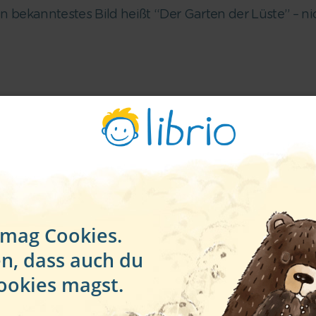
n bekanntestes Bild heißt “Der Garten der Lüste” – n
 mag Cookies.
en, dass auch du
ookies magst.
% Rabatt auf deine erste Bestellu