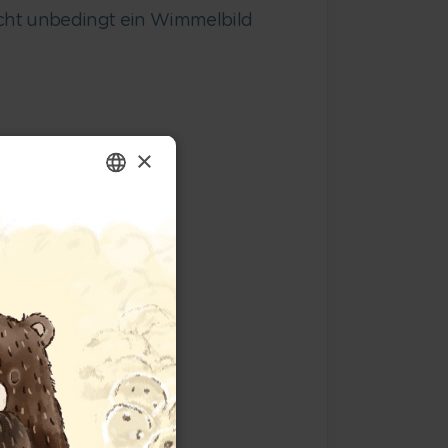
icht unbedingt ein Wimmelbild
×
ENGLISH
GERMAN
SPANISH
FRENCH
ITALIAN
ng!