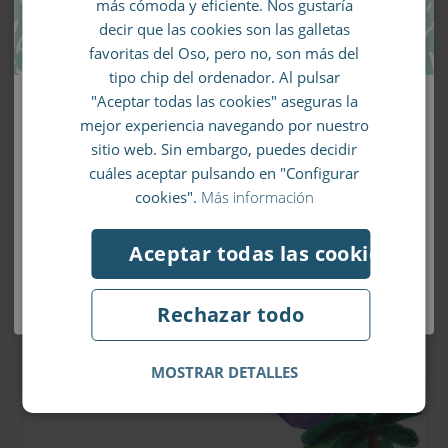
más cómoda y eficiente. Nos gustaría
FRENCH
decir que las cookies son las galletas
favoritas del Oso, pero no, son más del
ITALIAN
tipo chip del ordenador. Al pulsar
"Aceptar todas las cookies" aseguras la
Llévate un 10% de descuento en tu
5 DICIEMBRE 2021
mejor experiencia navegando por nuestro
primer pedido
La biblioteca de Librio #30 –
sitio web. Sin embargo, puedes decidir
cuáles aceptar pulsando en "Configurar
Feliz Navidad, Elmer – David
Apúntate a nuestro boletín de noticias y no se te
cookies".
Más información
McKee
escapará ni un chollo.
Aceptar todas las cookies
Vive una elefantástica experiencia navideña
con Elmer y sus amigos.
¡Me apunto al boletín!
Rechazar todo
POR
ISABEL FERNÁNDEZ-SHAW
MOSTRAR DETALLES