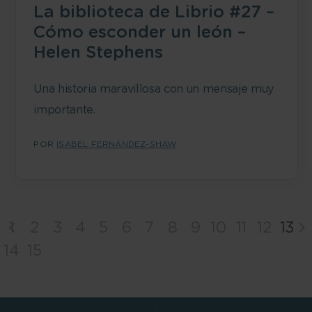
La biblioteca de Librio #27 –
Cómo esconder un león –
Helen Stephens
Una historia maravillosa con un mensaje muy
importante.
POR
ISABEL FERNÁNDEZ-SHAW
1
2
3
4
5
6
7
8
9
10
11
12
13
14
15