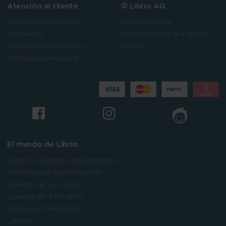
Atención al cliente
© Librio AG
Contacto y preguntas
Quiénes somos
frecuentes
Información de la empresa
Términos y condiciones
Prensa
Política de privacidad
El mundo de Librio
Todo los cuentos personalizados
Cuentos para recién nacidos
Cuentos de 1 a 3 años
Cuentos de 4 a 8 años
Tarjetas de felicitación
Láminas