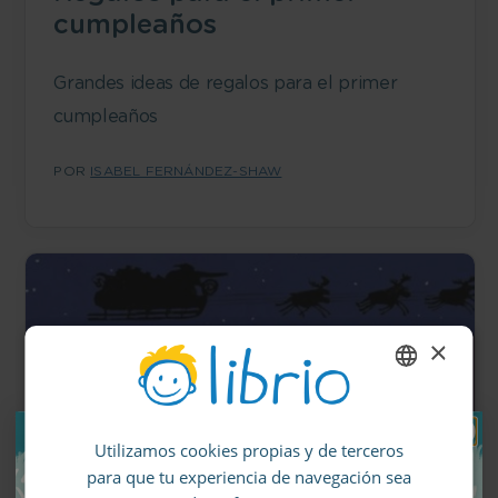
cumpleaños
Grandes ideas de regalos para el primer
cumpleaños
POR
ISABEL FERNÁNDEZ-SHAW
×
ENGLISH
Utilizamos cookies propias y de terceros
GERMAN
para que tu experiencia de navegación sea
SPANISH