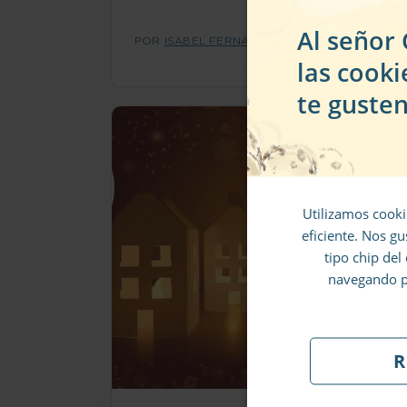
Al señor
POR
ISABEL FERNÁNDEZ-SHAW
las cooki
te gusten
L
Utilizamos cooki
A
eficiente. Nos gu
tipo chip del
navegando po
R