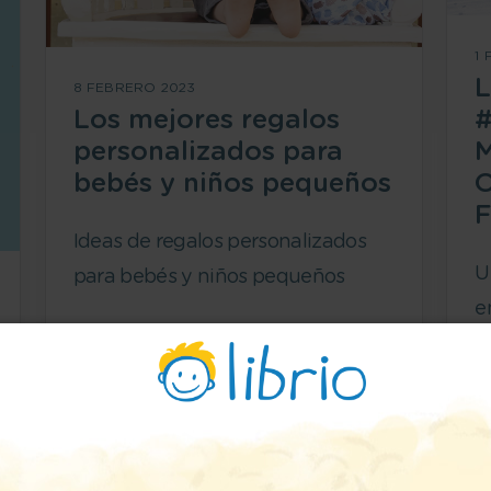
1
L
8 FEBRERO 2023
Los mejores regalos
#
personalizados para
M
bebés y niños pequeños
O
F
Ideas de regalos personalizados
U
para bebés y niños pequeños
e
POR
ISABEL FERNÁNDEZ-SHAW
g
A
P