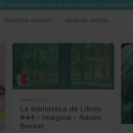
15% de descuento al comprar dos o más libros. Código
YUJU1
Nuestros valores
Quiénes somos
1 MARZO 2023
La biblioteca de Librio
#44 – Imagina – Aaron
Becker