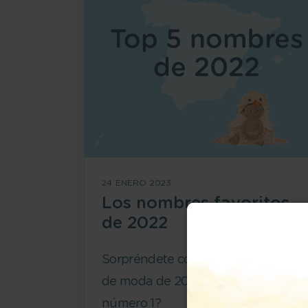
24 ENERO 2023
Los nombres favoritos
de 2022
Sorpréndete con los nombres más
de moda de 2022. ¿Cuál será el
número 1?