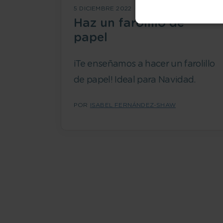
5 DICIEMBRE 2022
Haz un farolillo de
papel
¡Te enseñamos a hacer un farolillo
de papel! Ideal para Navidad.
POR
ISABEL FERNÁNDEZ-SHAW