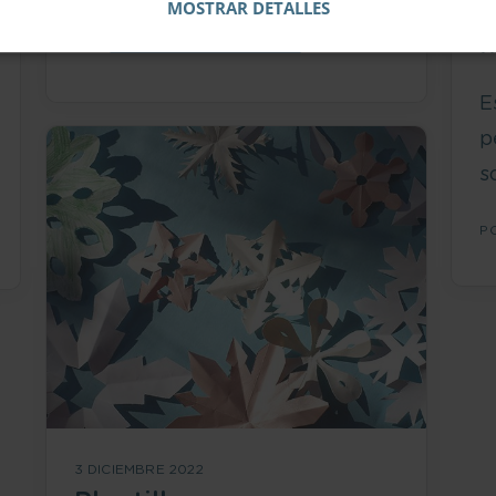
MOSTRAR DETALLES
u
m
POR
ISABEL FERNÁNDEZ-SHAW
E
p
s
P
3 DICIEMBRE 2022