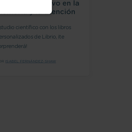
n efecto positivo en la
emoria y la atención
studio científico con los libros
ersonalizados de Librio, ¡te
orprenderá!
OR
ISABEL FERNÁNDEZ-SHAW