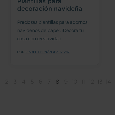
Plantillas para
decoración navideña
Preciosas plantillas para adornos
navideños de papel. ¡Decora tu
casa con creatividad!
POR
ISABEL FERNÁNDEZ-SHAW
2
3
4
5
6
7
8
9
10
11
12
13
14