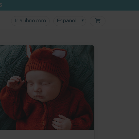
5
Ir a librio.com
Español