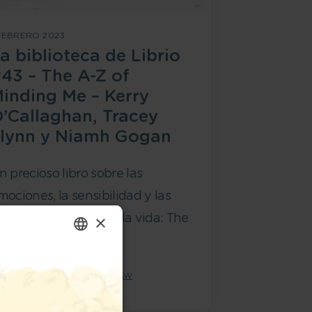
 FEBRERO 2023
a biblioteca de Librio
43 – The A-Z of
inding Me – Kerry
’Callaghan, Tracey
lynn y Niamh Gogan
n precioso libro sobre las
mociones, la sensibilidad y las
×
randes maravillas de la vida: The
-Z of Minding Me.
ENGLISH
OR
ISABEL FERNÁNDEZ-SHAW
GERMAN
SPANISH