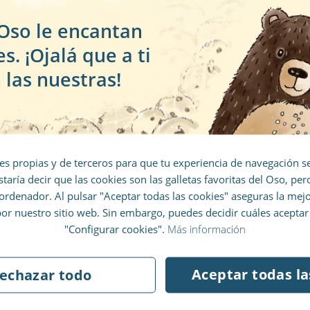
 Oso le encantan
es. ¡Ojalá que a ti
 las nuestras!
lévate un 10% de descuento en 
primer pedido
es propias y de terceros para que tu experiencia de navegación
1 ENERO 2023
púntate a nuestro boletín de noticias y no se 
staría decir que las cookies son las galletas favoritas del Oso, pe
La biblioteca de Librio
escapará ni un chollo.
 ordenador. Al pulsar "Aceptar todas las cookies" aseguras la mej
#42 – Tap the Magic
r nuestro sitio web. Sin embargo, puedes decidir cuáles acepta
12
Tree – Christie
"Configurar cookies".
Más información
E
Matheson
d
Aceptar todas la
echazar todo
i
¡Me apunto al boletín!
Un divertido libro interactivo para
p
niños a partir de 2 años