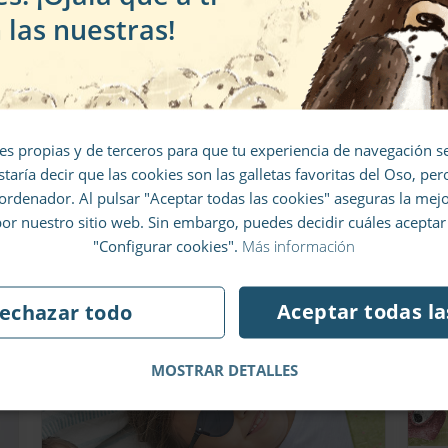
Verano, sol y color:
a
 las nuestras!
páginas para colorear
lévate un 10% de descuento en 
e
para niños
primer pedido
P
En este blog podrás descargarte e
es propias y de terceros para que tu experiencia de navegación
imprimir páginas para colorear y
púntate a nuestro boletín de noticias y no se 
staría decir que las cookies son las galletas favoritas del Oso, pe
los tendrás entretenidos un buen
escapará ni un chollo.
 ordenador. Al pulsar "Aceptar todas las cookies" aseguras la mej
rato.
r nuestro sitio web. Sin embargo, puedes decidir cuáles acepta
"Configurar cookies".
Más información
POR
ISABEL FERNÁNDEZ-SHAW
Aceptar todas la
echazar todo
¡Me apunto al boletín!
MOSTRAR DETALLES