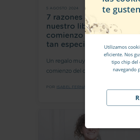
te gusten
5 AGOSTO 2024
L
7 razones por las que
nuestro libro para el
comienzo del cole es
tan especial
Utilizamos cooki
A
eficiente. Nos gu
Un regalo muy especial para el
tipo chip del
navegando po
comienzo del cole.
POR
ISABEL FERNÁNDEZ-SHAW
R