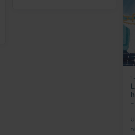
1 
L
h
–
U
n