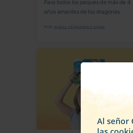
Para todos los peques de más de 4
años amantes de los dragones
POR
ISABEL FERNÁNDEZ-SHAW
Al señor
las cooki