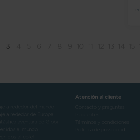
P
3
4
5
6
7
8
9
10
11
12
13
14
15
Atención al cliente
aje alrededor del mundo
Contacto y preguntas
aje alrededor de Europa
frecuentes
ntástica aventura de Globi
Términos y condiciones
enidos al mundo
Política de privacidad
venidos al cole!