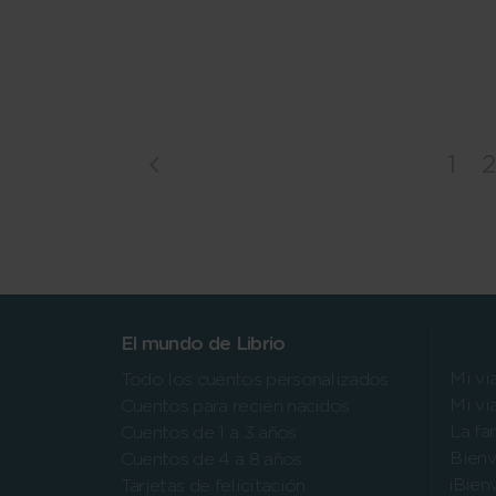
1
2
El mundo de Librio
Mi vi
Todo los cuentos personalizados
Mi vi
Cuentos para recién nacidos
La fa
Cuentos de 1 a 3 años
Bienv
Cuentos de 4 a 8 años
¡Bien
Tarjetas de felicitación