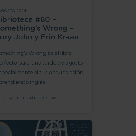
 AGOSTO 2024
ibrioteca #60 –
omething’s Wrong –
ory John y Erin Kraan
omething's Wrong es el libro
erfecto para una tarde de agosto,
specialmente si tus peques están
prendiendo inglés.
OR
ISABEL FERNÁNDEZ-SHAW