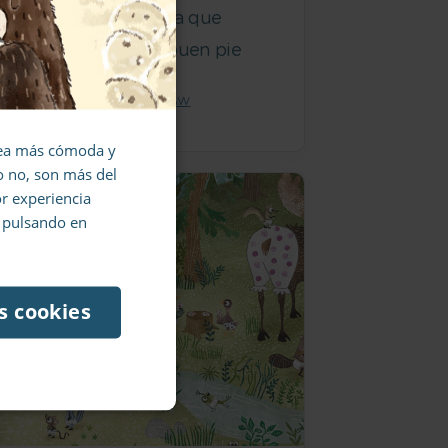
ltura de tu peque para que
tu
mpiece el curso con buen pie
OR
ISABEL FERNÁNDEZ-SHAW
 sea más cómoda y
te
ro no, son más del
or experiencia
r pulsando en
s cookies