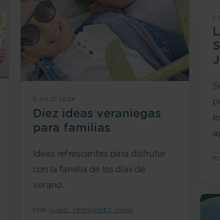
1
L
S
J
S
5 JULIO 2024
p
Diez ideas veraniegas
e
para familias
a
Ideas refrescantes para disfrutar
P
con la familia de los días de
verano.
POR
ISABEL FERNÁNDEZ-SHAW