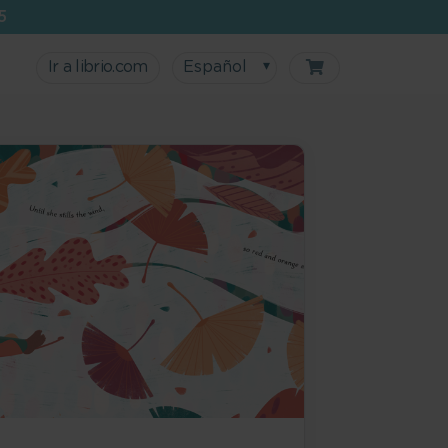
5
Ir a librio.com
Español