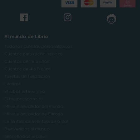
El mundo de Librio
Todo los cuentos personalizados
Cuentos para recién nacidos
Cuentos de 1 a 3 años
Cuentos de 4 a 8 años
Tarjetas de felicitación
Láminas
El árbol, la llave y yo
El mejor escondite
Mi viaje alrededor del mundo
Mi viaje alrededor de Europa
La fantástica aventura de Globi
Bienvenidos al mundo
¡Bienvenidos al cole!