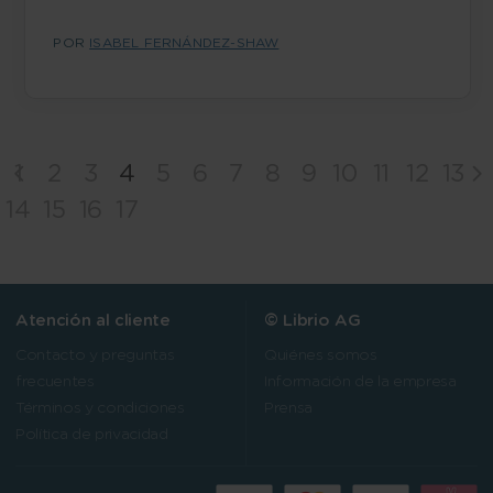
POR
ISABEL FERNÁNDEZ-SHAW
1
2
3
4
5
6
7
8
9
10
11
12
13
14
15
16
17
Atención al cliente
© Librio AG
Contacto y preguntas
Quiénes somos
frecuentes
Información de la empresa
Términos y condiciones
Prensa
Política de privacidad