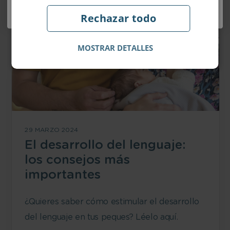
¡Me apunto al boletín!
Rechazar todo
MOSTRAR DETALLES
29 MARZO 2024
El desarrollo del lenguaje:
los consejos más
importantes
¿Quieres saber cómo estimular el desarrollo
del lenguaje en tus peques? Léelo aquí.