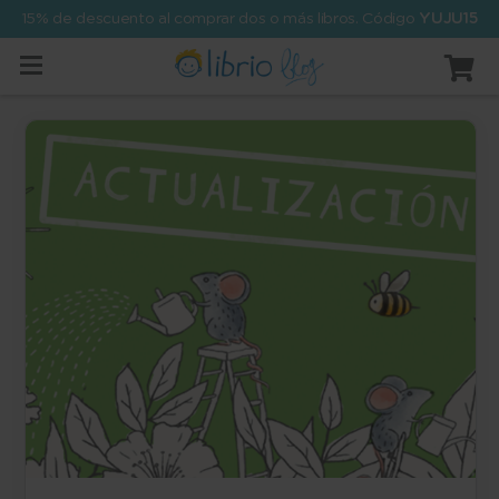
15% de descuento al comprar dos o más libros. Código
YUJU15