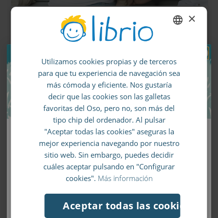
×
29 MARZO 2024
Hitos en el desarrollo del
ENGLISH
lenguaje de un niño
Utilizamos cookies propias y de terceros
GERMAN
para que tu experiencia de navegación sea
¿Cuándo empiezan a hablar los niños? Lee
SPANISH
más cómoda y eficiente. Nos gustaría
aquí algunos datos cientifícos sobre el
FRENCH
decir que las cookies son las galletas
favoritas del Oso, pero no, son más del
desarrollo del lenguaje infantil
ITALIAN
tipo chip del ordenador. Al pulsar
"Aceptar todas las cookies" aseguras la
Llévate un 10% de descuento en tu
POR
ISABEL FERNÁNDEZ-SHAW
mejor experiencia navegando por nuestro
primer pedido
sitio web. Sin embargo, puedes decidir
cuáles aceptar pulsando en "Configurar
Apúntate a nuestro boletín de noticias y no se te
cookies".
Más información
escapará ni un chollo.
Aceptar todas las cookies