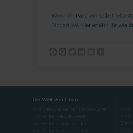
Wenn ihr Papa ein selbstgebast
Blogartikel
. Hier erfährt ihr, wi
Facebook
Pinterest
Twitter
Reddit
Email
Teilen
Die Welt von Librio
Mein
Alle personalisierten Kinderbücher
Mein
Bücher für Neugeborene
Dein 
Bücher für Kinder von 1-3
Globi
Bücher für Kinder von 4-8