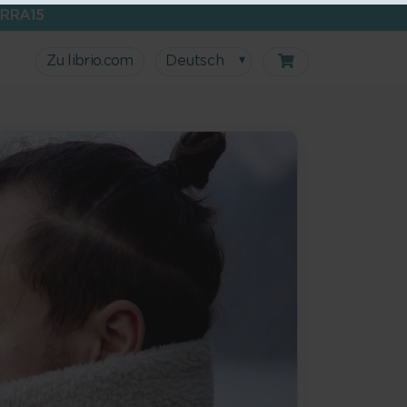
RRA15
Zu librio.com
Deutsch