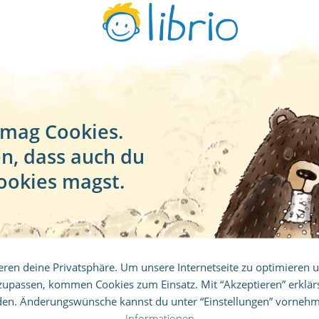
 mag Cookies.
en, dass auch du
ookies magst.
% Rabatt auf deine erste Bestellu
Jetzt Buch gestalten
de dich für unseren Newsletter an und verp
eren deine Privatsphäre. Um unsere Internetseite zu optimieren 
keinen Deal mehr.
zupassen, kommen Cookies zum Einsatz. Mit “Akzeptieren” erklärs
 Geschenke zum Vatertag
den. Änderungswünsche kannst du unter “Einstellungen” vorneh
enn ihr sie bei
dillysocks.com
bestellt! Im Webshop fi
Informationen