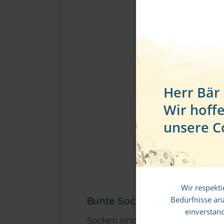
Herr Bär
Wir hoff
unsere C
10
Mel
Wir respekti
Bedürfnisse an
Bunte Socken – farbenfrohe
einverstan
Socken sind langweilig?! Nicht, w