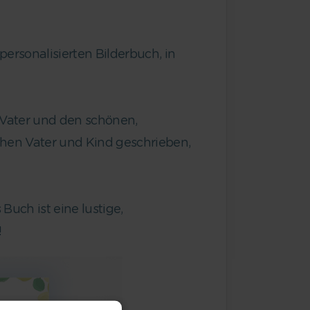
ersonalisierten Bilderbuch, in
 Vater und den schönen,
hen Vater und Kind geschrieben,
uch ist eine lustige,
!