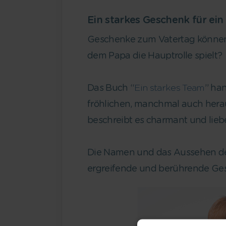
Ein starkes Geschenk für ein
Geschenke zum Vatertag können n
dem Papa die Hauptrolle spielt?
Das Buch “
Ein starkes Team
” ha
fröhlichen, manchmal auch hera
beschreibt es charmant und lieb
Die Namen und das Aussehen der 
ergreifende und berührende Ges