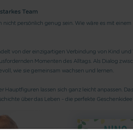
 starkes Team
icht persönlich genug sein. Wie wäre es mit einem p
ndelt von der einzigartigen Verbindung von Kind und
usfordernden Momenten des Alltags. Als Dialog zwisc
evoll, wie sie gemeinsam wachsen und lernen.
Hauptfiguren lassen sich ganz leicht anpassen. Das B
chichte über das Leben – die perfekte Geschenkidee