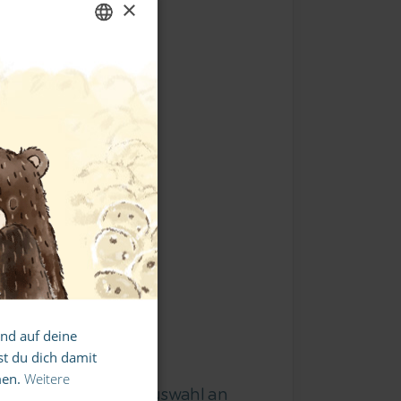
×
ENGLISH
GERMAN
SPANISH
FRENCH
ITALIAN
ng!
asse
und auf deine
t du dich damit
men.
Weitere
ndet ihr eine große Auswahl an