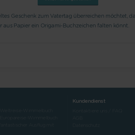
eltes Geschenk zum Vatertag überreichen möchtet, 
e ihr aus Papier ein Origami-Buchzeichen falten könnt.
Kundendienst
 Weltreise-Wimmelbuch
Kontaktiere uns / FAQ
 Europareise-Wimmelbuch
AGB
fantastischer Ausflug mit
Datenschutz