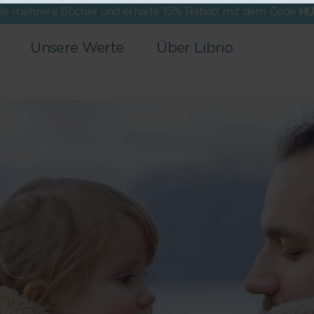
lle mehrere Bücher und erhalte 15% Rabatt mit dem Code
HU
Unsere Werte
Über Librio