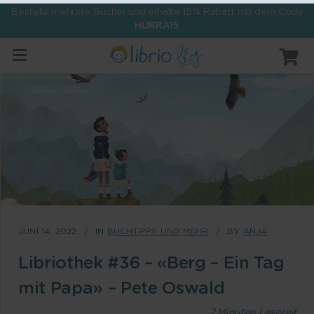
Bestelle mehrere Bücher und erhalte 15% Rabatt mit dem Code
HURRA15
JUNI 14, 2022
IN
BUCHTIPPS UND MEHR
BY
ANJA
Libriothek #36 – «Berg – Ein Tag
mit Papa» – Pete Oswald
2
Minuten Lesezeit