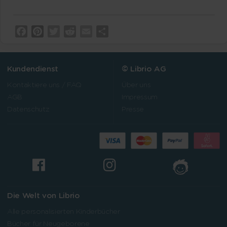
Facebook
Pinterest
Twitter
Reddit
Email
Teilen
Kundendienst
© Librio AG
Kontaktiere uns / FAQ
Über uns
AGB
Impressum
Datenschutz
Presse
Die Welt von Librio
Alle personalisierten Kinderbücher
Bücher für Neugeborene