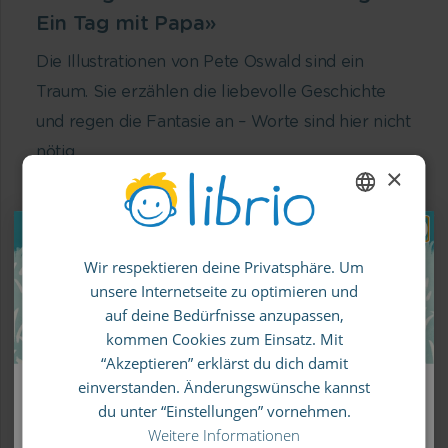
Ein Tag mit Papa»
Die Illustrationen von Pete Oswald sind ein
Traum. Sie erzählen die liebevolle Geschichte
und regen die Fantasie an – Worte sind hier nicht
nötig.
×
ENGLISH
Wir respektieren deine Privatsphäre. Um
GERMAN
unsere Internetseite zu optimieren und
SPANISH
auf deine Bedürfnisse anzupassen,
FRENCH
kommen Cookies zum Einsatz. Mit
“Akzeptieren” erklärst du dich damit
ITALIAN
einverstanden. Änderungswünsche kannst
Was Kinder mögen:
10% Rabatt auf deine erste Bestellung!
du unter “Einstellungen” vornehmen.
Der Tag in den Bergen bringt so manches
Weitere Informationen
Melde dich für unseren Newsletter an und