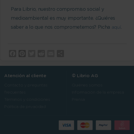
Para Librio, nuestro compromiso social y
medioambiental es muy importante. ¿Quiéres
saber a lo que nos comprometemos? Picha
aquí
.
Facebook
Pinterest
Twitter
Reddit
Email
Compartir
Atención al cliente
© Librio AG
Contacto y preguntas
Quiénes somos
frecuentes
Información de la empresa
Términos y condiciones
Prensa
Política de privacidad