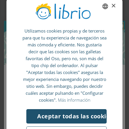
domingo de junio, justo un mes después del Día
×
de la Madre, lo que suponía un esfuerzo
económico para los dominicanos, por el fuerte
ENGLISH
gasto en ambas fechas. Por eso el Congreso
Utilizamos cookies propias y de terceros
GERMAN
aprobó el cambio del Día del Padre al
último
para que tu experiencia de navegación sea
SPANISH
domingo de julio
.
más cómoda y eficiente. Nos gustaría
FRENCH
decir que las cookies son las galletas
Uruguay celebra ese día el
segundo domingo de
favoritas del Oso, pero no, son más del
ITALIAN
julio
, día en que toda la familia se reúne a
tipo chip del ordenador. Al pulsar
disfrutar de un almuerzo que consiste en carnes
"Aceptar todas las cookies" aseguras la
Llévate un 10% de descuento en tu
hecha a las brasas.
mejor experiencia navegando por nuestro
primer pedido
sitio web. Sin embargo, puedes decidir
Sin embargo, Nicaragua celebra el Día del Padre
cuáles aceptar pulsando en "Configurar
Apúntate a nuestro boletín de noticias y no se te
el
23 junio
. Esta efeméride no solo es un
cookies".
Más información
escapará ni un chollo.
homenaje pensado para el padre biológico, sino
también para todas aquellas personas que
Aceptar todas las cookies
actúan como figura paterna.
¡Me apunto al boletín!