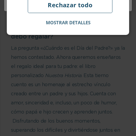
Para terminar, nos falta Guatemala, que celebra
Rechazar todo
este día el
17 de junio
.
MOSTRAR DETALLES
¿Cuándo es el día del padre y qué
debo regalar?
La pregunta «¿Cuándo es el Día del Padre?» ya la
hemos contestado. Ahora queremos enseñaros
el regalo ideal para tu padre: el libro
personalizado
Nuestra Historia
. Esta tierno
cuento es un homenaje al estrecho vínculo
creado entre un padre y sus hijos. Cuenta con
amor, sinceridad e, incluso, un poco de humor,
cómo papá e hijo crecen y aprenden juntos.
Disfrutando de los buenos momentos,
superando los difíciles y divirtiéndose juntos en