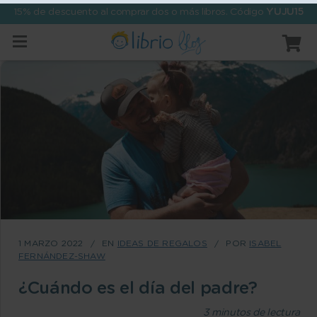
15% de descuento al comprar dos o más libros. Código
YUJU15
1 MARZO 2022
EN
IDEAS DE REGALOS
POR
ISABEL
FERNÁNDEZ-SHAW
¿Cuándo es el día del padre?
3
minutos de lectura