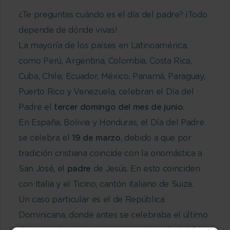
¿Te preguntas cuándo es el día del padre? ¡Todo
depende de dónde vivas!
La mayoría de los países en Latinoamérica,
como Perú, Argentina, Colombia, Costa Rica,
Cuba, Chile, Ecuador, México, Panamá, Paraguay,
Puerto Rico y Venezuela, celebran el Día del
Padre el
tercer domingo del mes de junio
.
En España, Bolivia y Honduras, el Día del Padre
se celebra el
19 de marzo
, debido a que por
tradición cristiana coincide con la onomástica a
San José, el
padre
de Jesús. En esto coinciden
con Italia y el Ticino, cantón italiano de Suiza.
Un caso particular es el de República
Dominicana, donde antes se celebraba el último