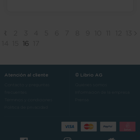
1
2
3
4
5
6
7
8
9
10
11
12
13
14
15
16
17
Atención al cliente
© Librio AG
Contacto y preguntas
Quiénes somos
frecuentes
Información de la empresa
Términos y condiciones
Prensa
Política de privacidad