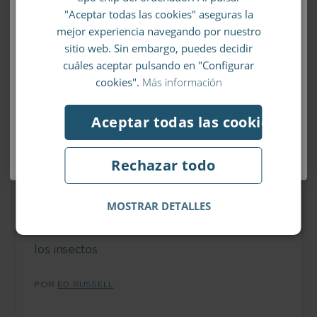
"Aceptar todas las cookies" aseguras la
Llévate un 10% de descuento en tu
mejor experiencia navegando por nuestro
primer pedido
sitio web. Sin embargo, puedes decidir
cuáles aceptar pulsando en "Configurar
Apúntate a nuestro boletín de noticias y no se te
cookies".
Más información
escapará ni un chollo.
Aceptar todas las cookies
¡Me apunto al boletín!
17 JUNIO 2019
Rechazar todo
La Biblioteca de Librio #4 –
Du Iz Tak? – Carson Ellis
MOSTRAR DETALLES
Un libro escrito totalmente en el lenguaje de
los insectos
POR
ED RUSSELL